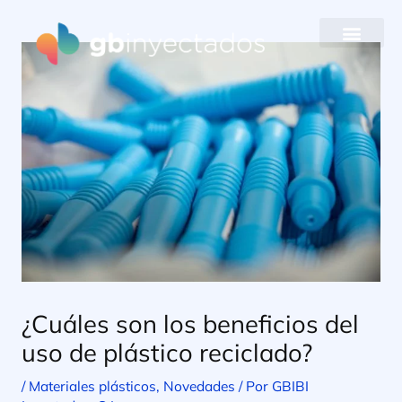
Ir
al
contenido
¿Cuáles son los beneficios del
uso de plástico reciclado?
/
Materiales plásticos
,
Novedades
/ Por
GBIBI