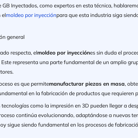
sde GB Inyectados, como expertos en esta técnica, hablarem
 el
moldeo por inyección
para que esta industria siga siend
ión general
ado respecta, el
moldeo por inyección
es sin duda el proc
o. Este representa una parte fundamental de un amplio gru
tores.
roceso es que permite
manufacturar piezas en masa
, obt
 fundamental en la fabricación de productos que requieren p
tecnologías como la impresión en 3D pueden llegar a des
 proceso continúa evolucionando, adaptándose a nuevas t
 hoy sigue siendo fundamental en los procesos de fabricació