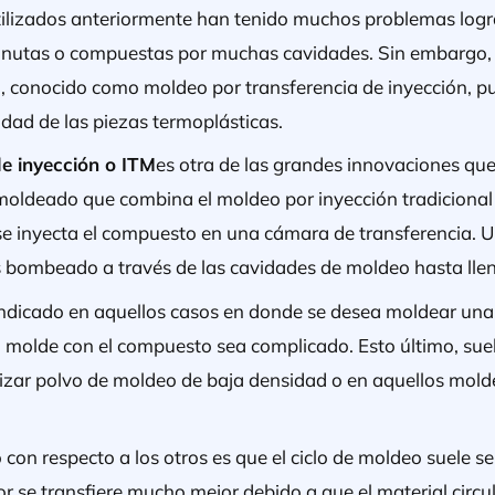
tilizados anteriormente han tenido muchos problemas logr
inutas o compuestas por muchas cavidades. Sin embargo,
a, conocido como moldeo por transferencia de inyección, 
dad de las piezas termoplásticas.
e inyección o ITM
es otra de las grandes innovaciones qu
e moldeado que combina el moldeo por inyección tradicional
se inyecta el compuesto en una cámara de transferencia. U
 bombeado a través de las cavidades de moldeo hasta llen
indicado en aquellos casos en donde se desea moldear una
l molde con el compuesto sea complicado. Esto último, suel
lizar polvo de moldeo de baja densidad o en aquellos mold
 con respecto a los otros es que el ciclo de moldeo suele 
lor se transfiere mucho mejor debido a que el material circu