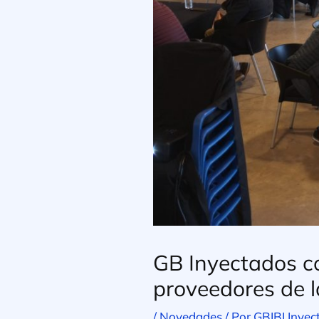
GB Inyectados co
proveedores de 
/
Novedades
/ Por
GBIBI Inyec