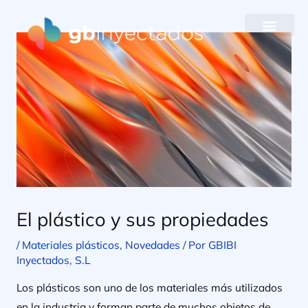
Ir
al
contenido
El plástico y sus propiedades
/
Materiales plásticos
,
Novedades
/ Por
GBIBI
Inyectados, S.L
Los plásticos son uno de los materiales más utilizados
en la industria y forman parte de muchos objetos de