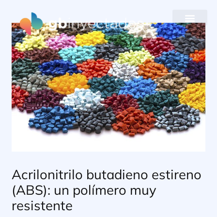
Ir
al
contenido
Acrilonitrilo butadieno estireno
(ABS): un polímero muy
resistente