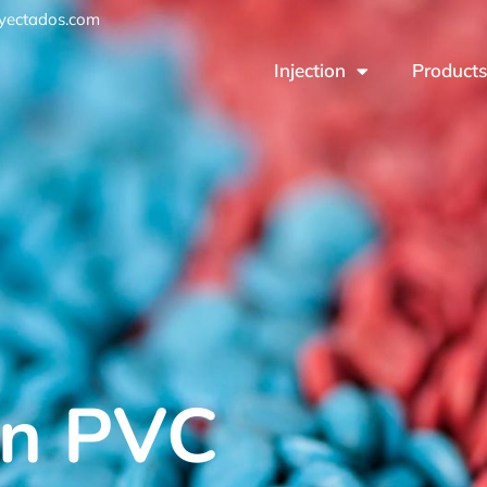
yectados.com
Injection
Product
en PVC