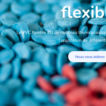
flexib
Le PVC flexible est un matériau thermoplastique
l’application de différent
Nous vous aidons