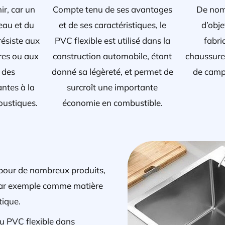
nir, car un
Compte tenu de ses avantages
De nom
eau et du
et de ses caractéristiques, le
d’obj
 résiste aux
PVC flexible est utilisé dans la
fabri
res ou aux
construction automobile, étant
chaussure
e des
donné sa légèreté, et permet de
de campi
antes à la
surcroît une importante
oustiques.
économie en combustible.
 pour de nombreux produits,
s par exemple comme matière
tique.
du PVC flexible dans